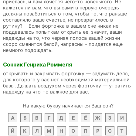
приелась, и вам хочется чего-то новенького. Не
кажется ли вам, что вы сами в первую очередь
должны позаботиться о том, чтобы то, что раньше
составляло ваше счастье, не превратилось в
рутину? Если форточка в вашем сне никак не
поддавалась попыткам открыть ее, значит, ваши
надежды на то, что черная полоса вашей жизни
скоро сменится белой, напрасны - придется еще
немного подождать.
Сонник Генриха Роммеля
открывать и закрывать форточку — задумать дело,
для которого у вас нет необходимой материальной
базы. Дышать воздухом через форточку — утратить
надежду на что-то важное для вас.
На какую букву начинается Ваш сон?
А
Б
В
Г
Д
Е
Ё
Ж
З
И
Й
К
Л
М
Н
О
П
Р
С
Т