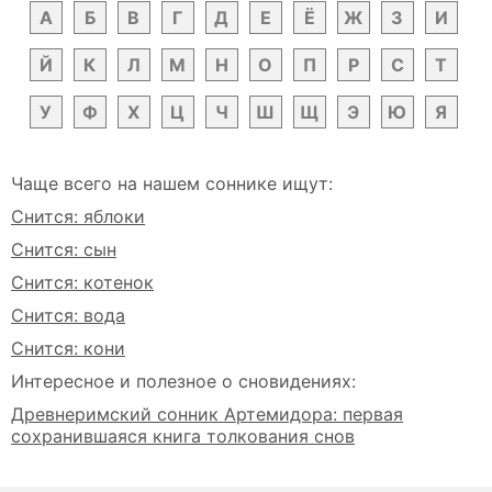
А
Б
В
Г
Д
Е
Ё
Ж
З
И
Й
К
Л
М
Н
О
П
Р
С
Т
У
Ф
Х
Ц
Ч
Ш
Щ
Э
Ю
Я
Чаще всего на нашем соннике ищут:
Снится: яблоки
Снится: сын
Снится: котенок
Снится: вода
Снится: кони
Интересное и полезное о сновидениях:
Древнеримский сонник Артемидора: первая
сохранившаяся книга толкования снов