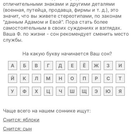
отличительными знаками и другими деталями
(военная, путейца, продавца, фирмы и т. д.), это
значит, что вы живете стереотипами, по законам
"данным Адамом и Евой". Пора стать более
самостоятельным в своих суждениях и взглядах.
Ваша Ф. по жизни - сон рекомендует сменить место
службы.
На какую букву начинается Ваш сон?
А
Б
В
Г
Д
Е
Ё
Ж
З
И
Й
К
Л
М
Н
О
П
Р
С
Т
У
Ф
Х
Ц
Ч
Ш
Щ
Э
Ю
Я
Чаще всего на нашем соннике ищут:
Снится: яблоки
Снится: сын