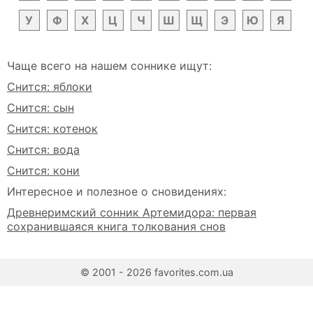
У
Ф
Х
Ц
Ч
Ш
Щ
Э
Ю
Я
Чаще всего на нашем соннике ищут:
Снится: яблоки
Снится: сын
Снится: котенок
Снится: вода
Снится: кони
Интересное и полезное о сновидениях:
Древнеримский сонник Артемидора: первая
сохранившаяся книга толкования снов
© 2001 - 2026 favorites.com.ua