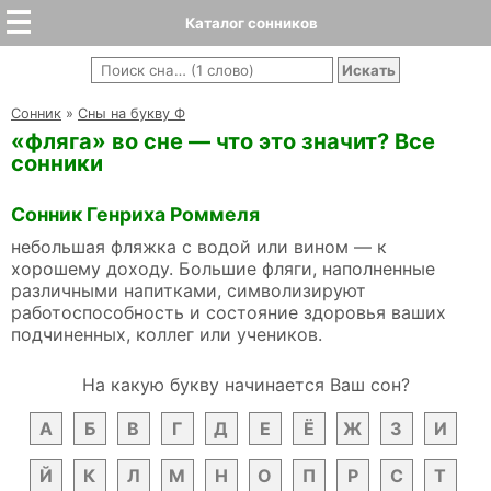
Каталог сонников
Cонник
»
Сны на букву Ф
«фляга» во сне — что это значит? Все
сонники
Сонник Генриха Роммеля
небольшая фляжка с водой или вином — к
хорошему доходу. Большие фляги, наполненные
различными напитками, символизируют
работоспособность и состояние здоровья ваших
подчиненных, коллег или учеников.
На какую букву начинается Ваш сон?
А
Б
В
Г
Д
Е
Ё
Ж
З
И
Й
К
Л
М
Н
О
П
Р
С
Т