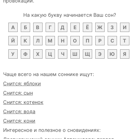
провокации.
На какую букву начинается Ваш сон?
А
Б
В
Г
Д
Е
Ё
Ж
З
И
Й
К
Л
М
Н
О
П
Р
С
Т
У
Ф
Х
Ц
Ч
Ш
Щ
Э
Ю
Я
Чаще всего на нашем соннике ищут:
Снится: яблоки
Снится: сын
Снится: котенок
Снится: вода
Снится: кони
Интересное и полезное о сновидениях: