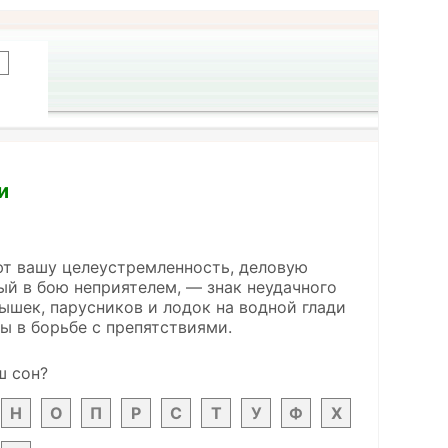
и
т вашу целеустремленность, деловую
ый в бою неприятелем, — знак неудачного
ышек, парусников и лодок на водной глади
ы в борьбе с препятствиями.
ш сон?
Н
О
П
Р
С
Т
У
Ф
Х