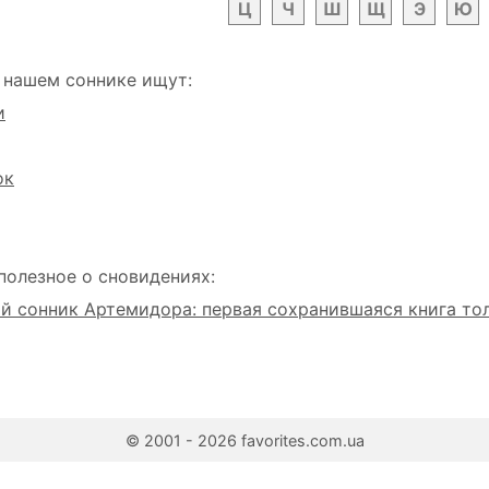
Ц
Ч
Ш
Щ
Э
Ю
 нашем соннике ищут:
и
ок
полезное о сновидениях:
 сонник Артемидора: первая сохранившаяся книга то
© 2001 - 2026 favorites.com.ua