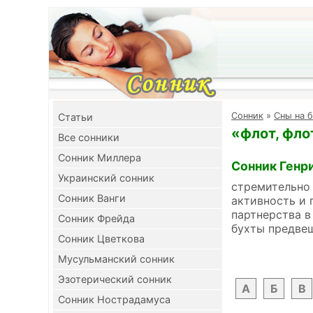
Cонник
»
Сны на б
Cтатьи
«флот, фло
Все сонники
Сонник Миллера
Сонник Генр
Украинский сонник
стремительно
Сонник Ванги
активность и 
партнерства в
Сонник Фрейда
бухты предвещ
Сонник Цветкова
Мусульманский сонник
Эзотерический сонник
А
Б
В
Сонник Нострадамуса