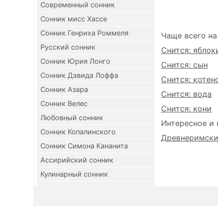
Современный сонник
Сонник мисс Хассе
Сонник Генриха Роммеля
Чаще всего на
Русский сонник
Снится: яблок
Сонник Юрия Лонго
Снится: сын
Сонник Дэвида Лоффа
Снится: котен
Сонник Азара
Снится: вода
Сонник Велес
Снится: кони
Любовный сонник
Интересное и 
Сонник Копалинского
Древнеримский
Сонник Симона Кананита
Ассирийский сонник
Кулинарный сонник