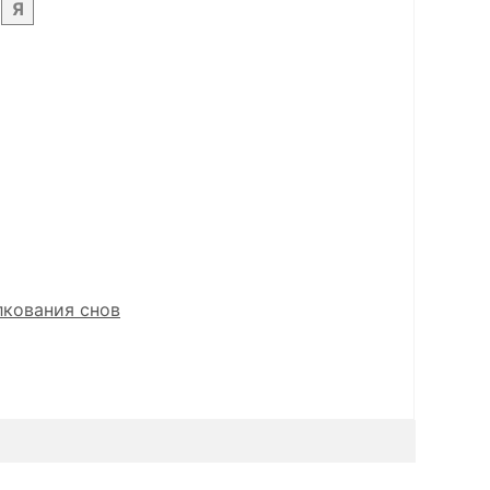
Я
лкования снов