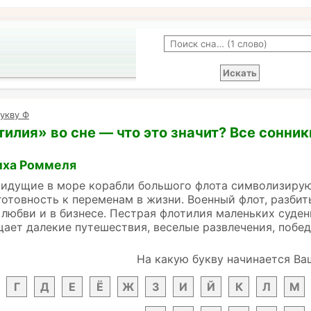
укву Ф
тилия» во сне — что это значит? Все сонник
иха Роммеля
 идущие в море корабли большого флота символизирую
готовность к переменам в жизни. Военный флот, разбит
 любви и в бизнесе. Пестрая флотилия маленьких суден
ает далекие путешествия, веселые развлечения, побед
На какую букву начинается Ва
Г
Д
Е
Ё
Ж
З
И
Й
К
Л
М