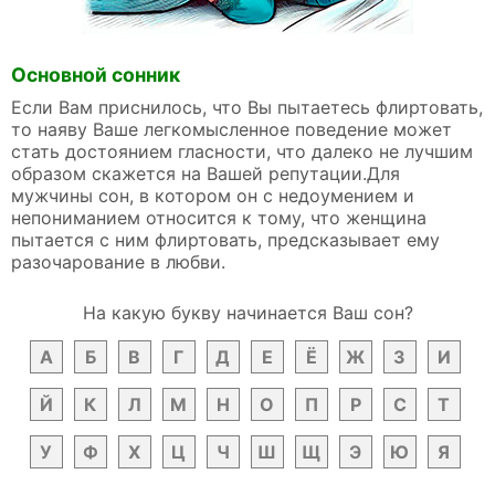
Основной сонник
Если Вам приснилось, что Вы пытаетесь флиртовать,
то наяву Ваше легкомысленное поведение может
стать достоянием гласности, что далеко не лучшим
образом скажется на Вашей репутации.Для
мужчины сон, в котором он с недоумением и
непониманием относится к тому, что женщина
пытается с ним флиртовать, предсказывает ему
разочарование в любви.
На какую букву начинается Ваш сон?
А
Б
В
Г
Д
Е
Ё
Ж
З
И
Й
К
Л
М
Н
О
П
Р
С
Т
У
Ф
Х
Ц
Ч
Ш
Щ
Э
Ю
Я