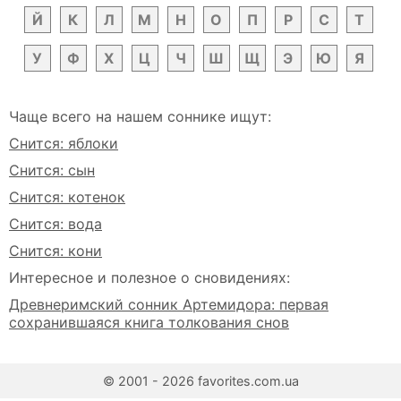
Й
К
Л
М
Н
О
П
Р
С
Т
У
Ф
Х
Ц
Ч
Ш
Щ
Э
Ю
Я
Чаще всего на нашем соннике ищут:
Снится: яблоки
Снится: сын
Снится: котенок
Снится: вода
Снится: кони
Интересное и полезное о сновидениях:
Древнеримский сонник Артемидора: первая
сохранившаяся книга толкования снов
© 2001 - 2026 favorites.com.ua