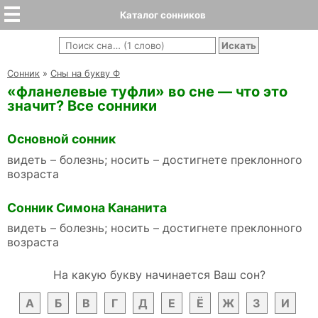
Каталог сонников
Cонник
»
Сны на букву Ф
«фланелевые туфли» во сне — что это
значит? Все сонники
Основной сонник
видеть – болезнь; носить – достигнете преклонного
возраста
Сонник Симона Кананита
видеть – болезнь; носить – достигнете преклонного
возраста
На какую букву начинается Ваш сон?
А
Б
В
Г
Д
Е
Ё
Ж
З
И