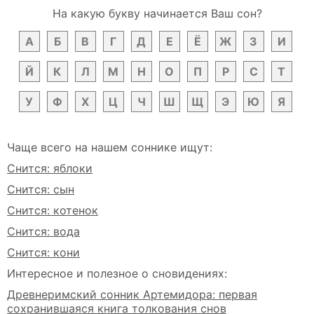
На какую букву начинается Ваш сон?
А
Б
В
Г
Д
Е
Ё
Ж
З
И
Й
К
Л
М
Н
О
П
Р
С
Т
У
Ф
Х
Ц
Ч
Ш
Щ
Э
Ю
Я
Чаще всего на нашем соннике ищут:
Снится: яблоки
Снится: сын
Снится: котенок
Снится: вода
Снится: кони
Интересное и полезное о сновидениях:
Древнеримский сонник Артемидора: первая
сохранившаяся книга толкования снов