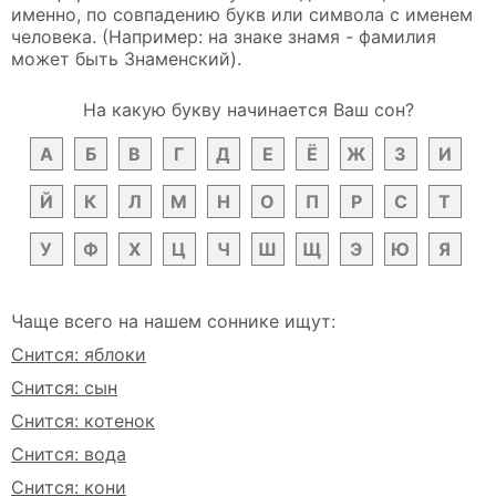
именно, по совпадению букв или символа с именем
человека. (Например: на знаке знамя - фамилия
может быть Знаменский).
На какую букву начинается Ваш сон?
А
Б
В
Г
Д
Е
Ё
Ж
З
И
Й
К
Л
М
Н
О
П
Р
С
Т
У
Ф
Х
Ц
Ч
Ш
Щ
Э
Ю
Я
Чаще всего на нашем соннике ищут:
Снится: яблоки
Снится: сын
Снится: котенок
Снится: вода
Снится: кони