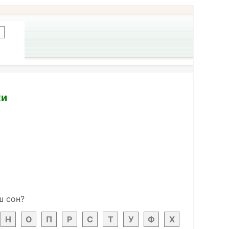
ки
ш сон?
Н
О
П
Р
С
Т
У
Ф
Х