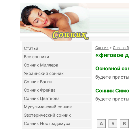
Cонник
»
Сны на б
Cтатьи
«фиговое д
Все сонники
Сонник Миллера
Основной со
Украинский сонник
будете прист
Сонник Ванги
Сонник Симо
Сонник Фрейда
Сонник Цветкова
будете прист
Мусульманский сонник
Эзотерический сонник
А
Б
В
Сонник Нострадамуса