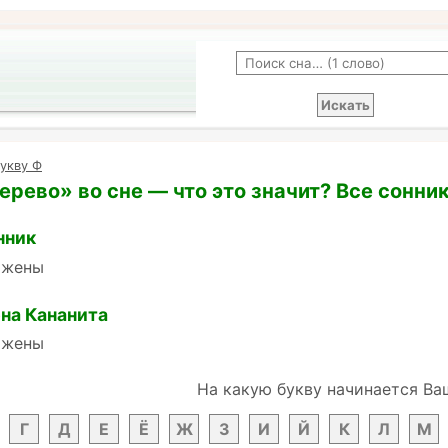
укву Ф
ерево» во сне — что это значит? Все сонни
нник
ыжены
на Кананита
ыжены
На какую букву начинается Ва
Г
Д
Е
Ё
Ж
З
И
Й
К
Л
М