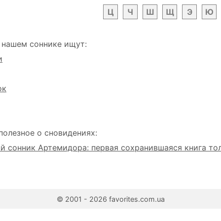
Ц
Ч
Ш
Щ
Э
Ю
 нашем соннике ищут:
и
ок
полезное о сновидениях:
 сонник Артемидора: первая сохранившаяся книга то
© 2001 - 2026 favorites.com.ua