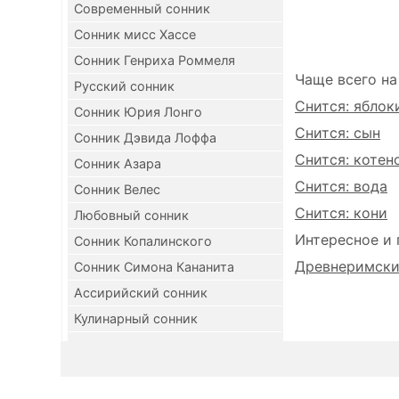
Современный сонник
Сонник мисс Хассе
Сонник Генриха Роммеля
Чаще всего на
Русский сонник
Снится: яблок
Сонник Юрия Лонго
Снится: сын
Сонник Дэвида Лоффа
Снится: котен
Сонник Азара
Снится: вода
Сонник Велес
Снится: кони
Любовный сонник
Интересное и 
Сонник Копалинского
Древнеримский
Сонник Симона Кананита
Ассирийский сонник
Кулинарный сонник