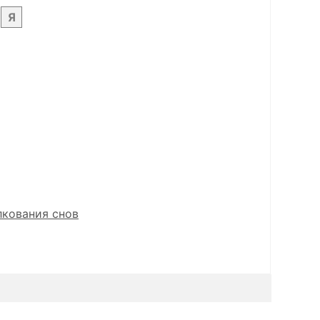
Я
лкования снов