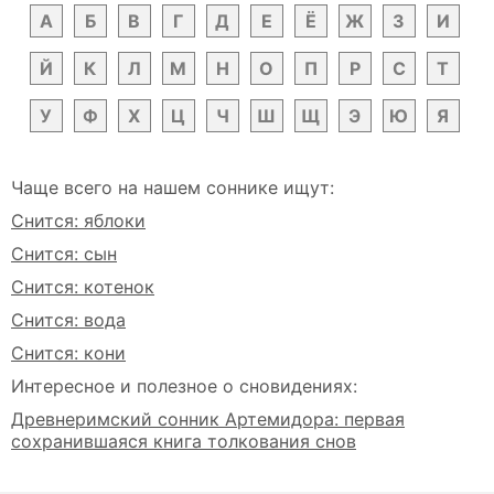
А
Б
В
Г
Д
Е
Ё
Ж
З
И
Й
К
Л
М
Н
О
П
Р
С
Т
У
Ф
Х
Ц
Ч
Ш
Щ
Э
Ю
Я
Чаще всего на нашем соннике ищут:
Снится: яблоки
Снится: сын
Снится: котенок
Снится: вода
Снится: кони
Интересное и полезное о сновидениях:
Древнеримский сонник Артемидора: первая
сохранившаяся книга толкования снов