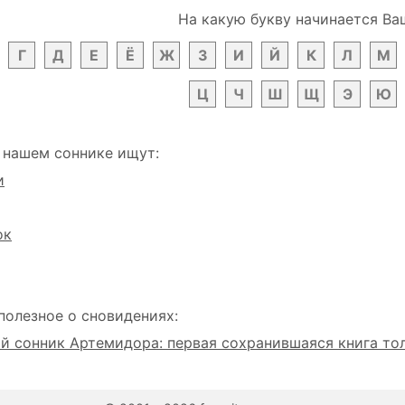
На какую букву начинается Ва
Г
Д
Е
Ё
Ж
З
И
Й
К
Л
М
Ц
Ч
Ш
Щ
Э
Ю
 нашем соннике ищут:
и
ок
полезное о сновидениях:
 сонник Артемидора: первая сохранившаяся книга то