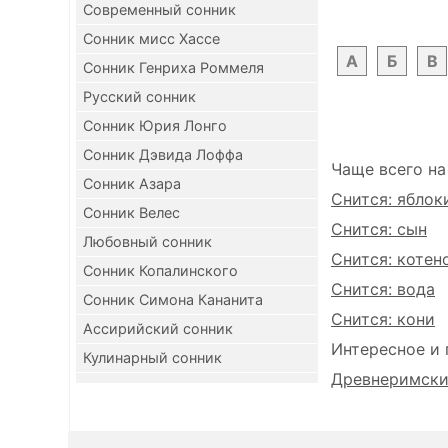
Современный сонник
Сонник мисс Хассе
А
Б
В
Сонник Генриха Роммеля
Русский сонник
Сонник Юрия Лонго
Сонник Дэвида Лоффа
Чаще всего на
Сонник Азара
Снится: яблок
Сонник Велес
Снится: сын
Любовный сонник
Снится: котен
Сонник Копалинского
Снится: вода
Сонник Симона Кананита
Снится: кони
Ассирийский сонник
Интересное и 
Кулинарный сонник
Древнеримский