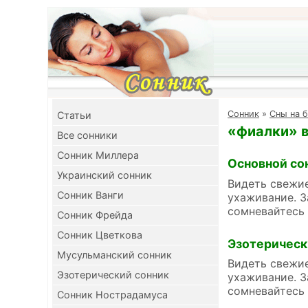
Cонник
»
Сны на б
Cтатьи
«фиалки» в
Все сонники
Сонник Миллера
Основной со
Украинский сонник
Видеть свежие
Сонник Ванги
ухаживание. З
сомневайтесь 
Сонник Фрейда
Сонник Цветкова
Эзотерическ
Мусульманский сонник
Видеть свежие
Эзотерический сонник
ухаживание. З
сомневайтесь 
Сонник Нострадамуса