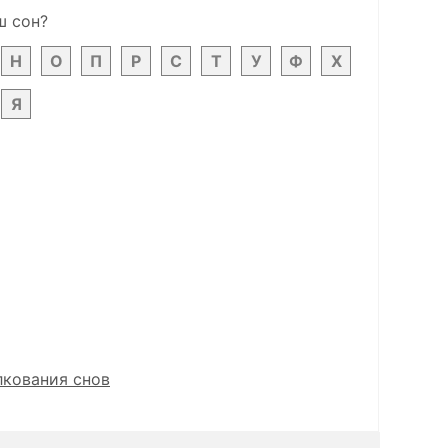
ш сон?
Н
О
П
Р
С
Т
У
Ф
Х
Я
лкования снов