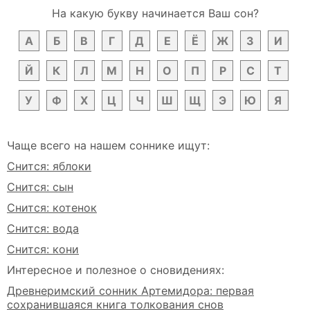
На какую букву начинается Ваш сон?
А
Б
В
Г
Д
Е
Ё
Ж
З
И
Й
К
Л
М
Н
О
П
Р
С
Т
У
Ф
Х
Ц
Ч
Ш
Щ
Э
Ю
Я
Чаще всего на нашем соннике ищут:
Снится: яблоки
Снится: сын
Снится: котенок
Снится: вода
Снится: кони
Интересное и полезное о сновидениях:
Древнеримский сонник Артемидора: первая
сохранившаяся книга толкования снов