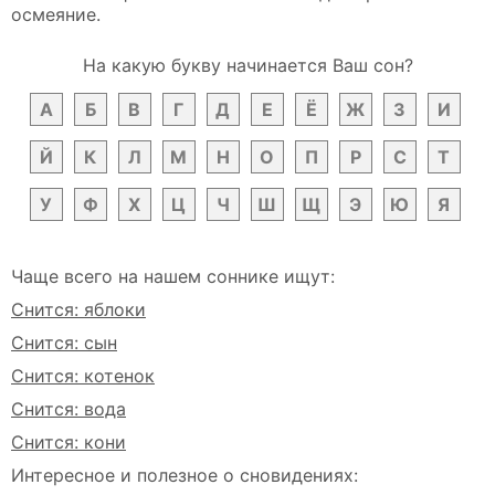
осмеяние.
На какую букву начинается Ваш сон?
А
Б
В
Г
Д
Е
Ё
Ж
З
И
Й
К
Л
М
Н
О
П
Р
С
Т
У
Ф
Х
Ц
Ч
Ш
Щ
Э
Ю
Я
Чаще всего на нашем соннике ищут:
Снится: яблоки
Снится: сын
Снится: котенок
Снится: вода
Снится: кони
Интересное и полезное о сновидениях: