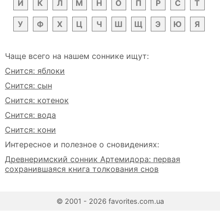
Й
К
Л
М
Н
О
П
Р
С
Т
У
Ф
Х
Ц
Ч
Ш
Щ
Э
Ю
Я
Чаще всего на нашем соннике ищут:
Снится: яблоки
Снится: сын
Снится: котенок
Снится: вода
Снится: кони
Интересное и полезное о сновидениях:
Древнеримский сонник Артемидора: первая
сохранившаяся книга толкования снов
© 2001 - 2026 favorites.com.ua