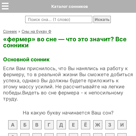
Каталог сонников
Cонник
»
Сны на букву Ф
«фермер» во сне — что это значит? Все
сонники
Основной сонник
Если Вам приснилось, что Вы нанялись на работу к
фермеру, то в реальной жизни Вы сможете добиться
успеха, однако Вы должны будете приложить к
этому массу усилий. Не рассчитывайте на легкие
победы.Видеть во сне фермера - к непосильному
труду.
На какую букву начинается Ваш сон?
А
Б
В
Г
Д
Е
Ё
Ж
З
И