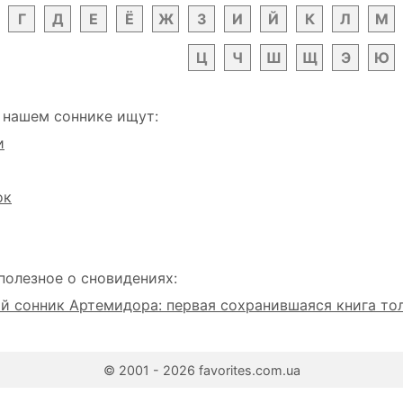
Г
Д
Е
Ё
Ж
З
И
Й
К
Л
М
Ц
Ч
Ш
Щ
Э
Ю
 нашем соннике ищут:
и
ок
полезное о сновидениях:
 сонник Артемидора: первая сохранившаяся книга то
© 2001 - 2026 favorites.com.ua