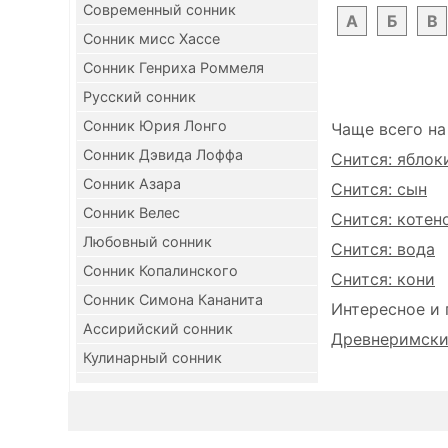
Современный сонник
А
Б
В
Сонник мисс Хассе
Сонник Генриха Роммеля
Русский сонник
Сонник Юрия Лонго
Чаще всего на
Сонник Дэвида Лоффа
Снится: яблок
Сонник Азара
Снится: сын
Сонник Велес
Снится: котен
Любовный сонник
Снится: вода
Сонник Копалинского
Снится: кони
Сонник Симона Кананита
Интересное и 
Ассирийский сонник
Древнеримский
Кулинарный сонник