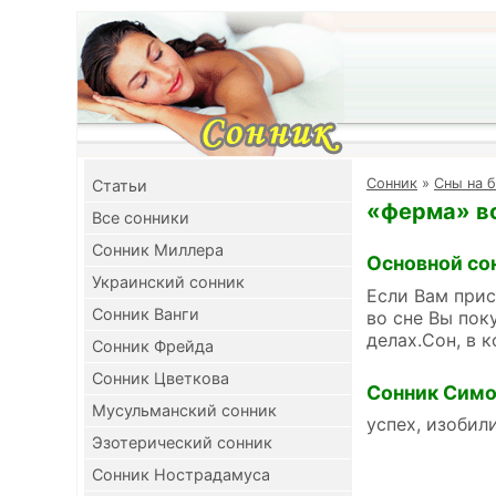
Cонник
»
Сны на б
Cтатьи
«ферма» во
Все сонники
Сонник Миллера
Основной со
Украинский сонник
Если Вам прис
Сонник Ванги
во сне Вы пок
делах.Сон, в 
Сонник Фрейда
Сонник Цветкова
Сонник Симо
Мусульманский сонник
успех, изобил
Эзотерический сонник
Сонник Нострадамуса