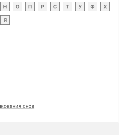
Н
О
П
Р
С
Т
У
Ф
Х
Я
лкования снов