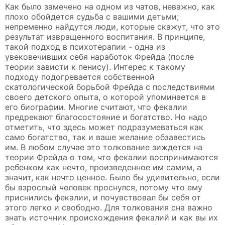
Как было замечено на одном из чатов, неважно, как
плохо обойдется судьба с вашими детьми;
непременно найдутся люди, которые скажут, что это
результат извращенного воспитания. В принципе,
такой подход в психотерапии - одна из
увековечивших себя наработок Фрейда (после
теории зависти к пенису). Интерес к такому
подходу подогревается собственной
скатологической борьбой Фрейда с последствиями
своего детского опыта, о которой упоминается в
его биографии. Многие считают, что фекалии
предрекают благосостояние и богатство. Но надо
отметить, что здесь может подразумеваться как
само богатство, так и ваше желание обзавестись
им. В любом случае это толкование зиждется на
теории Фрейда о том, что фекалии воспринимаются
ребенком как нечто, произведенное им самим, а
значит, как нечто ценное. Было бы удивительно, если
бы взрослый человек проснулся, потому что ему
приснились фекалии, и почувствовал бы себя от
этого легко и свободно. Для толкования сна важно
знать источник происхождения фекалий и как вы их