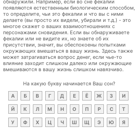
обнаружили. Например, если во сне фекалии
появляются естественным биологическим способом,
то определите, чьи это фекалии и что вы с ними
делаете (вы просто их видели, убирали и т.д.) - это
многое скажет о ваших взаимоотношениях с
персонажами сновидения. Если вы обнаруживаете
фекалии или не видите их, но знаете об их
присутствии, значит, вы обеспокоены попытками
окружающих вмешаться в вашу жизнь. Здесь также
может затрагиваться вопрос денег, если чье-то
влияние заходит слишком далеко или окружающие
вмешиваются в вашу жизнь слишком навязчиво.
На какую букву начинается Ваш сон?
А
Б
В
Г
Д
Е
Ё
Ж
З
И
Й
К
Л
М
Н
О
П
Р
С
Т
У
Ф
Х
Ц
Ч
Ш
Щ
Э
Ю
Я