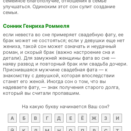
семейное благополучие, отношения в семье
улучшаться. Одиноким этот сон сулит создание
семьи.
Сонник Генриха Роммеля
если невеста во сне примеряет свадебную фату, ее
брак может не состояться; если у девушки еще нет
жениха, такой сон может означать и неудачный
роман, и скорый брак (важно настроение сна и
детали). Для замужней женщины фата во сне —
наяву развод и повторный брак или свадьба дочери.
Приснившаяся мужчине свадебная фата — к
знакомству с девушкой, которая впоследствии
станет его женой. Иногда сон о том, что вы
надеваете фату, — знак получения старого долга,
который вы считали пропавшим.
На какую букву начинается Ваш сон?
А
Б
В
Г
Д
Е
Ё
Ж
З
И
Й
К
Л
М
Н
О
П
Р
С
Т