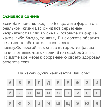
Основной сонник
Если Вам приснилось, что Вы делаете фарш, то в
реальной жизни Вас ожидают серьезные
неприятности.Если во сне Вы готовите из фарша
какое-либо блюдо, то наяву Вы сможете обратить
негативные обстоятельства в свою
пользу.Остерегайтесь сна, в котором из фарша
начинают выползать черви. Это недобрый знак.
Примите все меры к сохранению своего здоровья,
берегите себя.
На какую букву начинается Ваш сон?
А
Б
В
Г
Д
Е
Ё
Ж
З
И
Й
К
Л
М
Н
О
П
Р
С
Т
У
Ф
Х
Ц
Ч
Ш
Щ
Э
Ю
Я