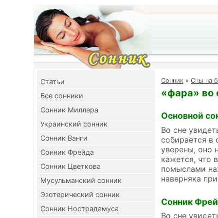
Cонник
»
Сны на б
Cтатьи
«фара» во 
Все сонники
Сонник Миллера
Основной со
Украинский сонник
Во сне увидет
Сонник Ванги
собирается в 
уверены, оно 
Сонник Фрейда
кажется, что 
Сонник Цветкова
помыслами нах
наверняка при
Мусульманский сонник
Эзотерический сонник
Сонник Фре
Сонник Нострадамуса
Во сне увидет