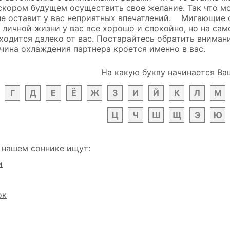
скором будущем осуществить свое желание. Так что мо
не оставит у вас неприятных впечатлений. Мигающие 
в личной жизни у вас все хорошо и спокойно, но на са
одится далеко от вас. Постарайтесь обратить внимани
чина охлаждения партнера кроется именно в вас.
На какую букву начинается Ва
Г
Д
Е
Ё
Ж
З
И
Й
К
Л
М
Ц
Ч
Ш
Щ
Э
Ю
 нашем соннике ищут:
и
ок