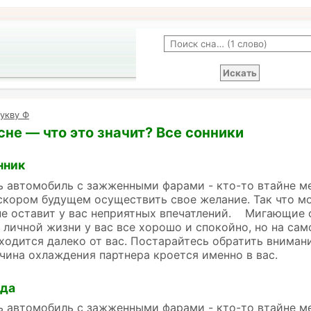
укву Ф
сне — что это значит? Все сонники
нник
ь автомобиль с зажженными фарами - кто-то втайне меч
скором будущем осуществить свое желание. Так что мо
не оставит у вас неприятных впечатлений. Мигающие 
в личной жизни у вас все хорошо и спокойно, но на са
одится далеко от вас. Постарайтесь обратить внимани
чина охлаждения партнера кроется именно в вас.
йда
ь автомобиль с зажженными фарами - кто-то втайне меч