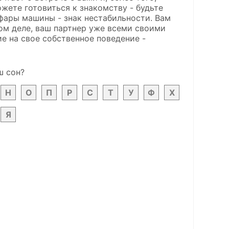
жете готовиться к знакомству - будьте
фары машины - знак нестабильности. Вам
мом деле, ваш партнер уже всеми своими
е на свое собственное поведение -
ш сон?
Н
О
П
Р
С
Т
У
Ф
Х
Я