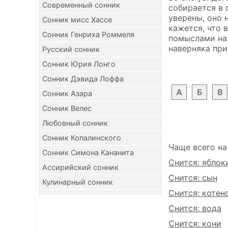
Современный сонник
собирается в 
уверены, оно 
Сонник мисс Хассе
кажется, что 
Сонник Генриха Роммеля
помыслами нах
наверняка при
Русский сонник
Сонник Юрия Лонго
Сонник Дэвида Лоффа
А
Б
В
Сонник Азара
Сонник Велес
Любовный сонник
Сонник Копалинского
Чаще всего на
Сонник Симона Кананита
Снится: яблок
Ассирийский сонник
Снится: сын
Кулинарный сонник
Снится: котен
Снится: вода
Снится: кони