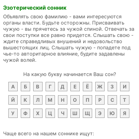
Эзотерический сонник
Объявлять свою фамилию - вами интересуются
органы власти. Будьте осторожны. Присваивать
чужую - вы прячетесь за чужой спиной. Отвечать за
свои поступки все равно придется. Слышать свою -
ждите справедливых внушений и недовольство
вышестоящих лиц. Слышать чужую - попадете под
чье-то авторитарное влияние, будите задавлены
чужой волей.
На какую букву начинается Ваш сон?
А
Б
В
Г
Д
Е
Ё
Ж
З
И
Й
К
Л
М
Н
О
П
Р
С
Т
У
Ф
Х
Ц
Ч
Ш
Щ
Э
Ю
Я
Чаще всего на нашем соннике ищут: