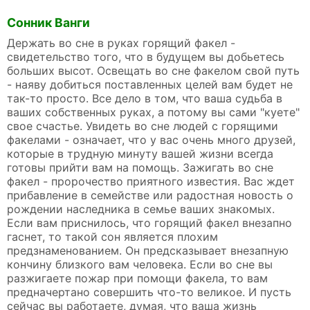
Сонник Ванги
Держать во сне в руках горящий факел -
свидетельство того, что в будущем вы добьетесь
больших высот. Освещать во сне факелом свой путь
- наяву добиться поставленных целей вам будет не
так-то просто. Все дело в том, что ваша судьба в
ваших собственных руках, а потому вы сами "куете"
свое счастье. Увидеть во сне людей с горящими
факелами - означает, что у вас очень много друзей,
которые в трудную минуту вашей жизни всегда
готовы прийти вам на помощь. Зажигать во сне
факел - пророчество приятного известия. Вас ждет
прибавление в семействе или радостная новость о
рождении наследника в семье ваших знакомых.
Если вам приснилось, что горящий факел внезапно
гаснет, то такой сон является плохим
предзнаменованием. Он предсказывает внезапную
кончину близкого вам человека. Если во сне вы
разжигаете пожар при помощи факела, то вам
предначертано совершить что-то великое. И пусть
сейчас вы работаете, думая, что ваша жизнь