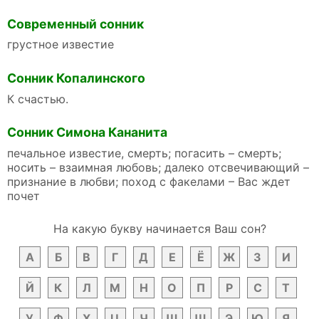
Современный сонник
грустное известие
Сонник Копалинского
К счастью.
Сонник Симона Кананита
печальное известие, смерть; погасить – смерть;
носить – взаимная любовь; далеко отсвечивающий –
признание в любви; поход с факелами – Вас ждет
почет
На какую букву начинается Ваш сон?
А
Б
В
Г
Д
Е
Ё
Ж
З
И
Й
К
Л
М
Н
О
П
Р
С
Т
У
Ф
Х
Ц
Ч
Ш
Щ
Э
Ю
Я