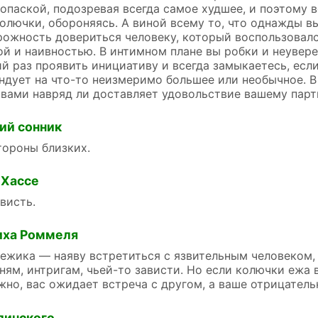
опаской, подозревая всегда самое худшее, и поэтому в
олючки, обороняясь. А виной всему то, что однажды в
ожность довериться человеку, который воспользовал
й и наивностью. В интимном плане вы робки и неувере
й раз проявить инициативу и всегда замыкаетесь, есл
ндует на что-то неизмеримо большее или необычное. В
 вами навряд ли доставляет удовольствие вашему партн
ий сонник
тороны близких.
 Хассе
висть.
иха Роммеля
 ежика — наяву встретиться с язвительным человеком,
ням, интригам, чьей-то зависти. Но если колючки ежа в
жно, вас ожидает встреча с другом, а ваше отрицател
линского