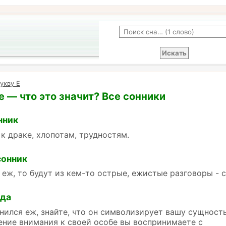
укву Е
е — что это значит? Все сонники
нник
 к драке, хлопотам, трудностям.
сонник
 еж, то будут из кем-то острые, ежистые разговоры - с
йда
нился еж, знайте, что он символизирует вашу сущность
ние внимания к своей особе вы воспринимаете с