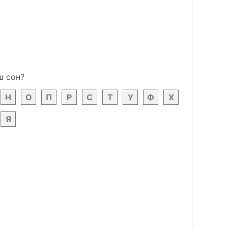
ш сон?
Н
О
П
Р
С
Т
У
Ф
Х
Я