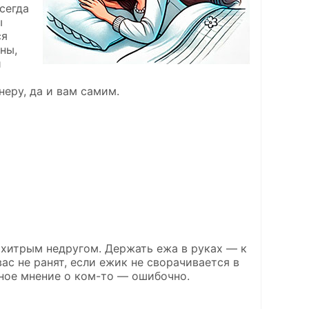
сегда
ы
ся
ны,
и
еру, да и вам самим.
 хитрым недругом. Держать ежа в руках — к
ас не ранят, если ежик не сворачивается в
ьное мнение о ком-то — ошибочно.