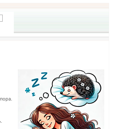
пора.
.