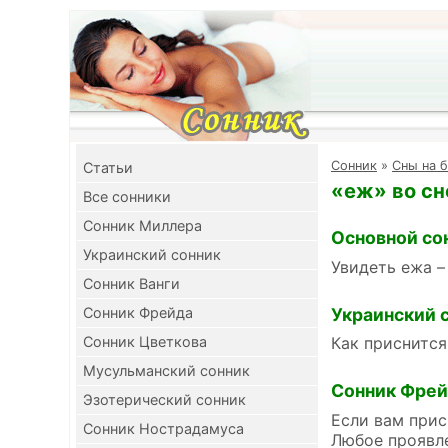
Cонник
»
Сны на б
Cтатьи
«еж» во сн
Все сонники
Сонник Миллера
Основной со
Украинский сонник
Увидеть ежа –
Сонник Ванги
Украинский 
Сонник Фрейда
Сонник Цветкова
Как приснится
Мусульманский сонник
Сонник Фре
Эзотерический сонник
Если вам прис
Сонник Нострадамуса
Любое проявле