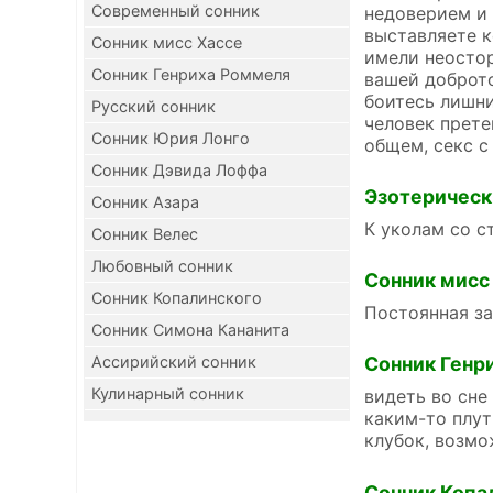
Современный сонник
недоверием и 
выставляете к
Сонник мисс Хассе
имели неостор
Сонник Генриха Роммеля
вашей доброто
боитесь лишни
Русский сонник
человек прете
Сонник Юрия Лонго
общем, секс с
Сонник Дэвида Лоффа
Эзотерическ
Сонник Азара
К уколам со с
Сонник Велес
Любовный сонник
Сонник мисс
Сонник Копалинского
Постоянная за
Сонник Симона Кананита
Ассирийский сонник
Сонник Генр
Кулинарный сонник
видеть во сне
каким-то плут
клубок, возмо
Сонник Копа