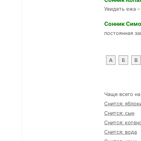
Увидеть ежа –
Сонник Симо
постоянная за
А
Б
В
Чаще всего на
Снится: яблок
Снится: сын
Снится: котен
Снится: вода