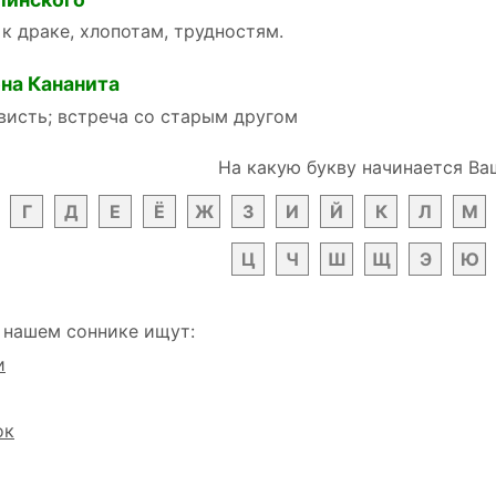
 к драке, хлопотам, трудностям.
на Кананита
висть; встреча со старым другом
На какую букву начинается Ва
Г
Д
Е
Ё
Ж
З
И
Й
К
Л
М
Ц
Ч
Ш
Щ
Э
Ю
 нашем соннике ищут:
и
ок