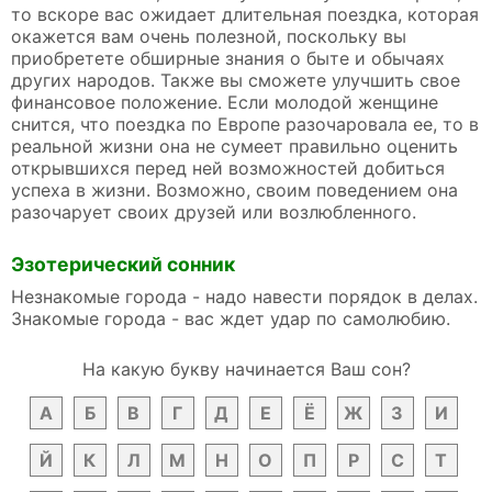
то вскоре вас ожидает длительная поездка, которая
окажется вам очень полезной, поскольку вы
приобретете обширные знания о быте и обычаях
других народов. Также вы сможете улучшить свое
финансовое положение. Если молодой женщине
снится, что поездка по Европе разочаровала ее, то в
реальной жизни она не сумеет правильно оценить
открывшихся перед ней возможностей добиться
успеха в жизни. Возможно, своим поведением она
разочарует своих друзей или возлюбленного.
Эзотерический сонник
Незнакомые города - надо навести порядок в делах.
Знакомые города - вас ждет удар по самолюбию.
На какую букву начинается Ваш сон?
А
Б
В
Г
Д
Е
Ё
Ж
З
И
Й
К
Л
М
Н
О
П
Р
С
Т