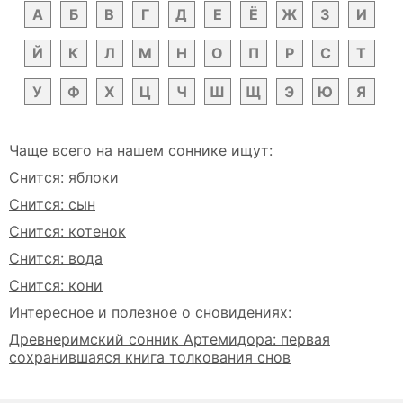
А
Б
В
Г
Д
Е
Ё
Ж
З
И
Й
К
Л
М
Н
О
П
Р
С
Т
У
Ф
Х
Ц
Ч
Ш
Щ
Э
Ю
Я
Чаще всего на нашем соннике ищут:
Снится: яблоки
Снится: сын
Снится: котенок
Снится: вода
Снится: кони
Интересное и полезное о сновидениях:
Древнеримский сонник Артемидора: первая
сохранившаяся книга толкования снов