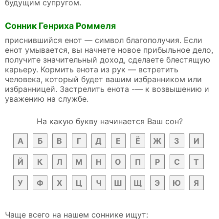
будущим супругом.
Сонник Генриха Роммеля
приснившийся енот — символ благополучия. Если
енот умывается, вы начнете новое прибыльное дело,
получите значительный доход, сделаете блестящую
карьеру. Кормить енота из рук — встретить
человека, который будет вашим избранником или
избранницей. Застрелить енота -— к возвышению и
уважению на службе.
На какую букву начинается Ваш сон?
А
Б
В
Г
Д
Е
Ё
Ж
З
И
Й
К
Л
М
Н
О
П
Р
С
Т
У
Ф
Х
Ц
Ч
Ш
Щ
Э
Ю
Я
Чаще всего на нашем соннике ищут: