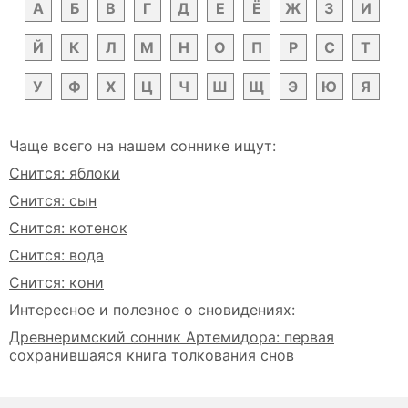
А
Б
В
Г
Д
Е
Ё
Ж
З
И
Й
К
Л
М
Н
О
П
Р
С
Т
У
Ф
Х
Ц
Ч
Ш
Щ
Э
Ю
Я
Чаще всего на нашем соннике ищут:
Снится: яблоки
Снится: сын
Снится: котенок
Снится: вода
Снится: кони
Интересное и полезное о сновидениях:
Древнеримский сонник Артемидора: первая
сохранившаяся книга толкования снов