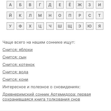
А
Б
В
Г
Д
Е
Ё
Ж
З
И
Й
К
Л
М
Н
О
П
Р
С
Т
У
Ф
Х
Ц
Ч
Ш
Щ
Э
Ю
Я
Чаще всего на нашем соннике ищут:
Снится: яблоки
Снится: сын
Снится: котенок
Снится: вода
Снится: кони
Интересное и полезное о сновидениях:
Древнеримский сонник Артемидора: первая
сохранившаяся книга толкования снов