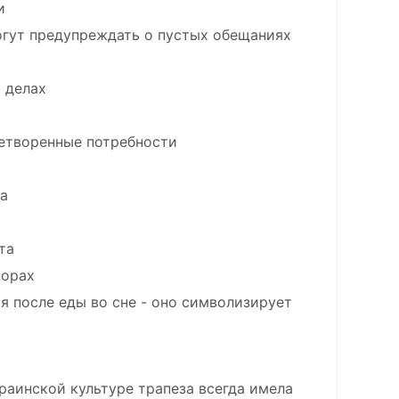
и
огут предупреждать о пустых обещаниях
 делах
летворенные потребности
ка
та
порах
 после еды во сне - оно символизирует
раинской культуре трапеза всегда имела