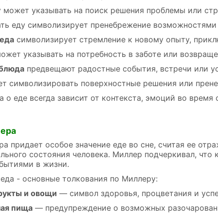
у может указывать на поиск решения проблемы или ст
ть еду символизирует пренебрежение возможностями 
 еда
символизирует стремление к новому опыту, прик
ожет указывать на потребность в заботе или возвраще
 блюда
предвещают радостные события, встречи или ус
т символизировать поверхностные решения или прене
а о еде всегда зависит от контекста, эмоций во время
лера
а придает особое значение еде во сне, считая ее отр
льного состояния человека. Миллер подчеркивал, что 
бытиями в жизни.
 еда - основные толкования по Миллеру:
рукты и овощи
— символ здоровья, процветания и успе
ая пища
— предупреждение о возможных разочаровани