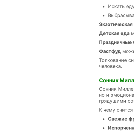
Искать ед
Выбрасыва
Экзотическая
Детская еда
м
Праздничные
Фастфуд
може
Толкование сн
человека.
Сонник Мил
Сонник Миллер
но и эмоциона
грядущими со
К чему снится
Свежие ф
Испорченн