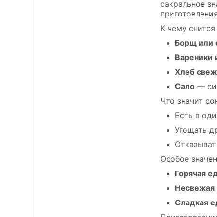
сакральное зн
приготовления
К чему снится
Борщ или 
Вареники 
Хлеб све
Сало
— сим
Что значит со
Есть в од
Угощать д
Отказыват
Особое значен
Горячая е
Несвежая 
Сладкая е
Приготовление