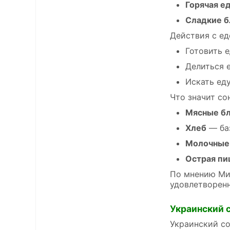
Горячая е
Сладкие 
Действия с ед
Готовить 
Делиться 
Искать ед
Что значит со
Мясные б
Хлеб
— баз
Молочные
Острая п
По мнению Мил
удовлетворен
Украинский 
Украинский со