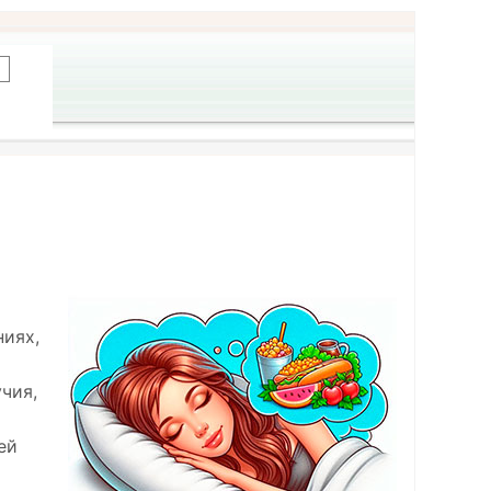
ниях,
чия,
ей