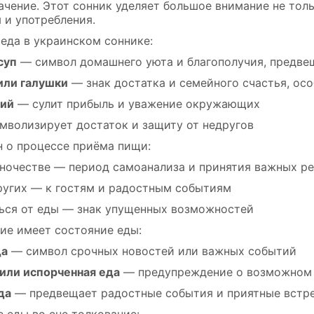
ачение. Этот сонник уделяет большое внимание не толь
 и употребления.
 еда в украинском соннике:
суп
— символ домашнего уюта и благополучия, предве
или галушки
— знак достатка и семейного счастья, осо
жий
— сулит прибыль и уважение окружающих
волизирует достаток и защиту от недругов
н о процессе приёма пищи:
иночестве — период самоанализа и принятия важных р
ругих — к гостям и радостным событиям
ься от еды — знак упущенных возможностей
ие имеет состояние еды:
да
— символ срочных новостей или важных событий
или испорченная еда
— предупреждение о возможном 
да
— предвещает радостные события и приятные встр
 еды во сне толкование: