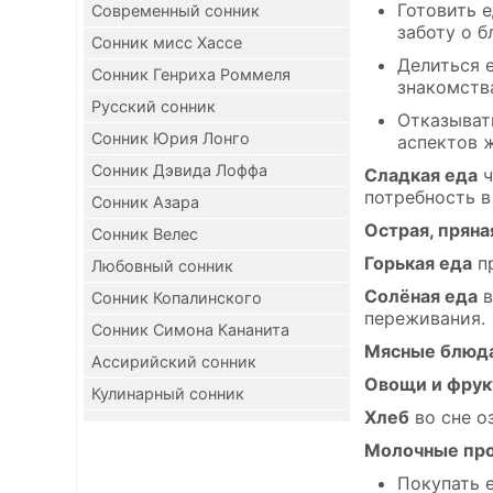
Готовить е
Современный сонник
заботу о 
Сонник мисс Хассе
Делиться 
Сонник Генриха Роммеля
знакомств
Русский сонник
Отказыват
Сонник Юрия Лонго
аспектов 
Сонник Дэвида Лоффа
Сладкая еда
ч
потребность в
Сонник Азара
Острая, пряна
Сонник Велес
Горькая еда
пр
Любовный сонник
Солёная еда
в
Сонник Копалинского
переживания.
Сонник Симона Кананита
Мясные блюд
Ассирийский сонник
Овощи и фру
Кулинарный сонник
Хлеб
во сне о
Молочные пр
Покупать 