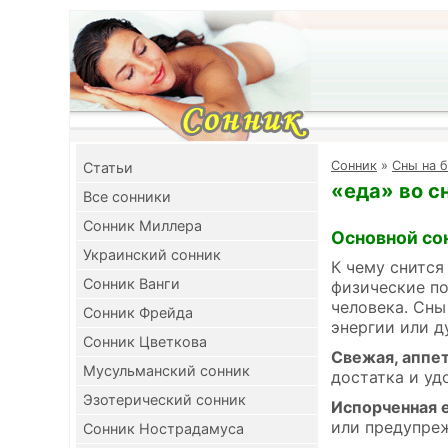
Cонник
»
Сны на б
Cтатьи
«еда» во с
Все сонники
Сонник Миллера
Основной со
Украинский сонник
К чему снится
Сонник Ванги
физические по
человека. Сны
Сонник Фрейда
энергии или 
Сонник Цветкова
Свежая, аппе
Мусульманский сонник
достатка и уд
Эзотерический сонник
Испорченная 
или предупреж
Сонник Нострадамуса