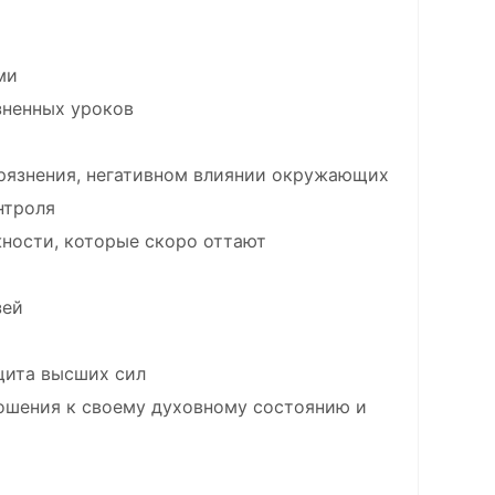
ми
зненных уроков
рязнения, негативном влиянии окружающих
нтроля
ности, которые скоро оттают
зей
щита высших сил
ношения к своему духовному состоянию и