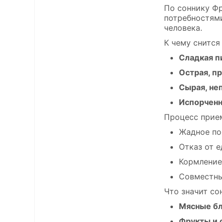
По соннику Фр
потребностями
человека.
К чему снится
Сладкая 
Острая, п
Сырая, не
Испорченн
Процесс прием
Жадное по
Отказ от 
Кормление
Совместны
Что значит со
Мясные б
Фрукты и