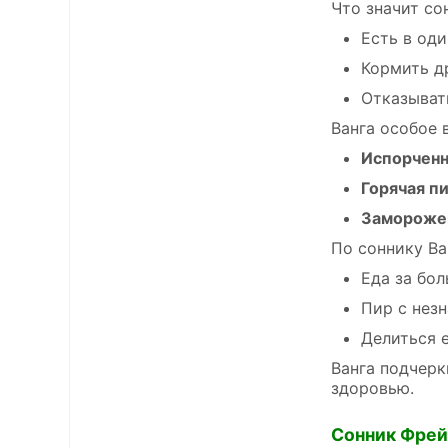
Что значит со
Есть в од
Кормить д
Отказыват
Ванга особое 
Испорченн
Горячая п
Замороже
По соннику Ва
Еда за бо
Пир с нез
Делиться 
Ванга подчерк
здоровью.
Сонник Фре