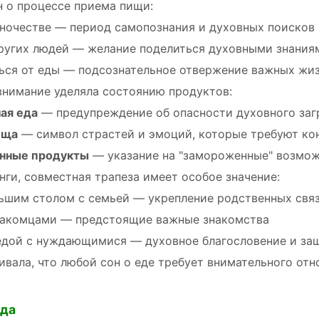
н о процессе приема пищи:
иночестве — период самопознания и духовных поисков
ругих людей — желание поделиться духовными знания
ься от еды — подсознательное отвержение важных жи
внимание уделяла состоянию продуктов:
ая еда
— предупреждение об опасности духовного заг
ища
— символ страстей и эмоций, которые требуют ко
нные продукты
— указание на "замороженные" возмож
нги, совместная трапеза имеет особое значение:
льшим столом с семьей — укрепление родственных свя
накомцами — предстоящие важные знакомства
едой с нуждающимися — духовное благословение и за
ивала, что любой сон о еде требует внимательного от
йда