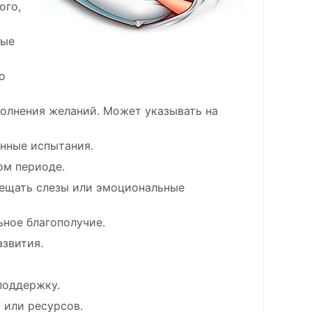
ого,
вые
о
полнения желаний. Может указывать на
нные испытания.
ом периоде.
вещать слезы или эмоциональные
ное благополучие.
азвития.
поддержку.
 или ресурсов.