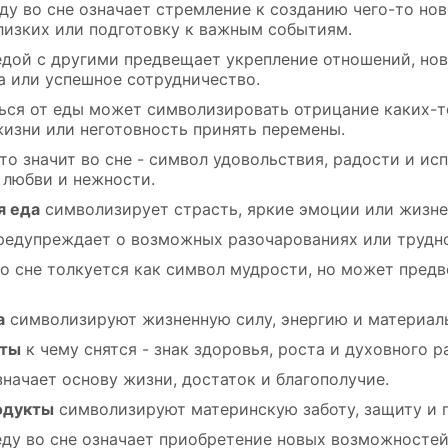
ду во сне означает стремление к созданию чего-то нов
близких или подготовку к важным событиям.
едой с другими предвещает укрепление отношений, но
а или успешное сотрудничество.
ься от еды может символизировать отрицание каких-т
жизни или неготовность принять перемены.
то значит во сне - символ удовольствия, радости и ис
 любви и нежности.
я еда
символизирует страсть, яркие эмоции или жизне
едупреждает о возможных разочарованиях или трудн
о сне толкуется как символ мудрости, но может пред
а
символизируют жизненную силу, энергию и материаль
кты
к чему снятся - знак здоровья, роста и духовного р
значает основу жизни, достаток и благополучие.
одукты
символизируют материнскую заботу, защиту и 
еду во сне означает приобретение новых возможностей