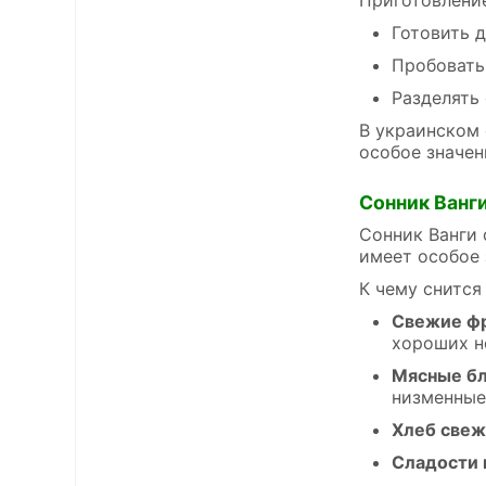
Готовить 
Пробовать
Разделять
В украинском 
особое значен
Сонник Ванг
Сонник Ванги 
имеет особое 
К чему снится
Свежие ф
хороших н
Мясные б
низменные
Хлеб све
Сладости 