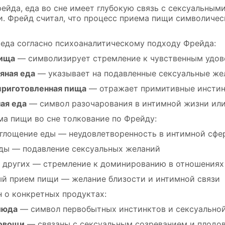
ейда, еда во сне имеет глубокую связь с сексуальны
. Фрейд считал, что процесс приема пищи символичес
 еда согласно психоаналитическому подходу Фрейда:
пища
— символизирует стремление к чувственным удово
ряная еда
— указывает на подавленные сексуальные же
приготовленная пища
— отражает примитивные инстин
ая еда
— символ разочарования в интимной жизни или
а пищи во сне толкование по Фрейду:
глощение еды — неудовлетворенность в интимной сфе
еды — подавление сексуальных желаний
 других — стремление к доминированию в отношениях
й прием пищи — желание близости и интимной связи
н о конкретных продуктах:
люда
— символ первобытных инстинктов и сексуальной
 овощи
— связаны с сексуальным созреванием и плодо