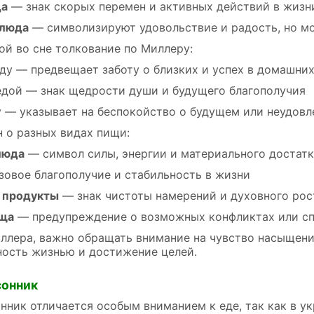
да
— знак скорых перемен и активных действий в жизн
блюда
— символизируют удовольствие и радость, но м
ой во сне толкование по Миллеру:
еду — предвещает заботу о близких и успех в домашних
едой — знак щедрости души и будущего благополучия
у — указывает на беспокойство о будущем или неудов
н о разных видах пищи:
люда
— символ силы, энергии и материального достат
овое благополучие и стабильность в жизни
 продукты
— знак чистоты намерений и духовного рос
ища
— предупреждение о возможных конфликтах или с
лера, важно обращать внимание на чувство насыщения
ность жизнью и достижение целей.
сонник
нник отличается особым вниманием к еде, так как в ук