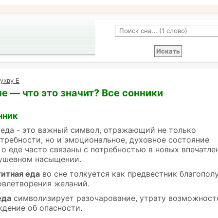
укву Е
не — что это значит? Все сонники
нник
 еда - это важный символ, отражающий не только
требности, но и эмоциональное, духовное состояние
 о еде часто связаны с потребностью в новых впечатле
душевном насыщении.
титная еда
во сне толкуется как предвестник благополу
овлетворения желаний.
еда
символизирует разочарование, утрату возможност
дение об опасности.