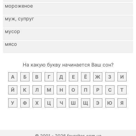
мороженое
муж, супруг
мусор
мясо
На какую букву начинается Ваш сон?
А
Б
В
Г
Д
Е
Ё
Ж
З
И
Й
К
Л
М
Н
О
П
Р
С
Т
У
Ф
Х
Ц
Ч
Ш
Щ
Э
Ю
Я
© 2001 - 2026 favorites.com.ua