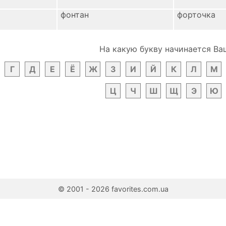
фонтан
форточка
На какую букву начинается Ва
Г
Д
Е
Ё
Ж
З
И
Й
К
Л
М
Ц
Ч
Ш
Щ
Э
Ю
© 2001 - 2026 favorites.com.ua