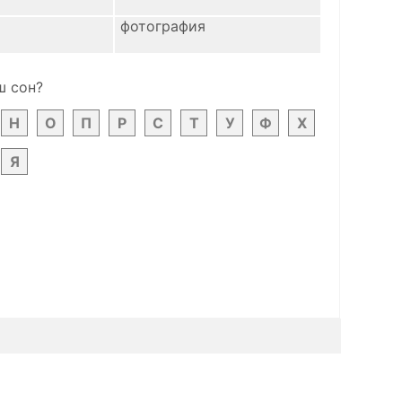
фотография
ш сон?
Н
О
П
Р
С
Т
У
Ф
Х
Я