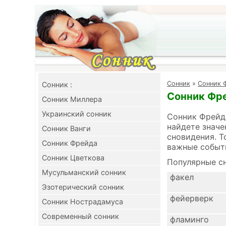
Cонник
»
Сонник 
Cонник :
Сонник Фре
Сонник Миллера
Украинский сонник
Сонник Фрейда
найдете значе
Сонник Ванги
сновидения. Т
Сонник Фрейда
важные событ
Сонник Цветкова
Популярные сн
Мусульманский сонник
факел
Эзотерический сонник
фейерверк
Сонник Нострадамуса
Современный сонник
фламинго