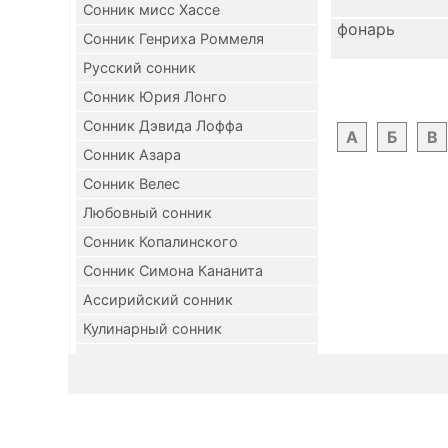
Сонник мисс Хассе
фонарь
Сонник Генриха Роммеля
Русский сонник
Сонник Юрия Лонго
Сонник Дэвида Лоффа
А
Б
В
Сонник Азара
Сонник Велес
Любовный сонник
Сонник Копалинского
Сонник Симона Кананита
Ассирийский сонник
Кулинарный сонник