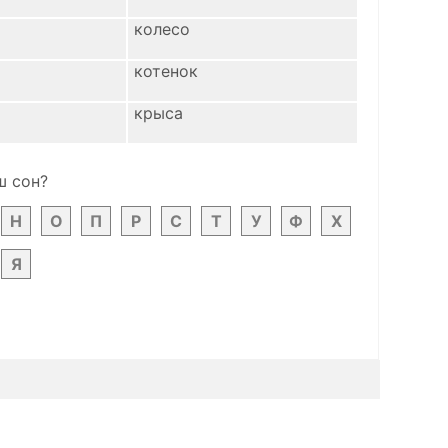
колесо
котенок
крыса
ш сон?
Н
О
П
Р
С
Т
У
Ф
Х
Я