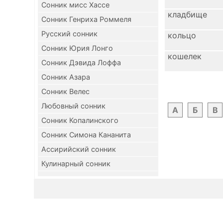
Сонник мисс Хассе
кладбище
Сонник Генриха Роммеля
Русский сонник
кольцо
Сонник Юрия Лонго
кошелек
Сонник Дэвида Лоффа
Сонник Азара
Сонник Велес
Любовный сонник
А
Б
В
Сонник Копалинского
Сонник Симона Кананита
Ассирийский сонник
Кулинарный сонник