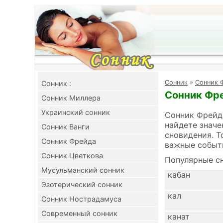
Cонник
»
Сонник 
Cонник :
Сонник Фре
Сонник Миллера
Украинский сонник
Сонник Фрейда
найдете значе
Сонник Ванги
сновидения. Т
Сонник Фрейда
важные событ
Сонник Цветкова
Популярные сн
Мусульманский сонник
кабан
Эзотерический сонник
кал
Сонник Нострадамуса
Современный сонник
канат