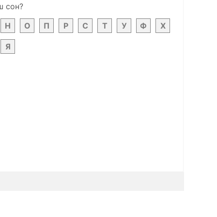
ш сон?
Н
О
П
Р
С
Т
У
Ф
Х
Я