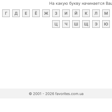
На какую букву начинается Ва
Г
Д
Е
Ё
Ж
З
И
Й
К
Л
М
Ц
Ч
Ш
Щ
Э
Ю
© 2001 - 2026 favorites.com.ua