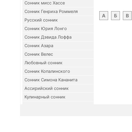
Сонник мисс Хассе
Сонник Генриха Роммеля
А
Б
В
Русский сонник
Сонник Юрия Лонго
Сонник Дэвида Лоффа
Сонник Азара
Сонник Велес
Любовный сонник
Сонник Копалинского
Сонник Симона Кананита
Ассирийский сонник
Кулинарный сонник