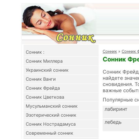
Cонник
»
Сонник 
Cонник :
Сонник Фре
Сонник Миллера
Украинский сонник
Сонник Фрейда
найдете значе
Сонник Ванги
сновидения. Т
Сонник Фрейда
важные событ
Сонник Цветкова
Популярные сн
Мусульманский сонник
лабиринт
Эзотерический сонник
лебедь
Сонник Нострадамуса
Современный сонник