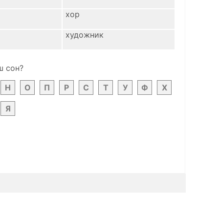
хор
художник
ш сон?
Н
О
П
Р
С
Т
У
Ф
Х
Я