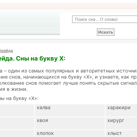
Фрейда
йда. Сны на букву Х:
 – один из самых популярных и авторитетных источни
ние снов, начинающихся на букву «Х», и узнаете, как 
олкование снов помогает лучше понять скрытые сигнал
ия в жизни.
ы на букву «Х»:
халва
харакири
хвоя
хирург
хлопок
хлыст