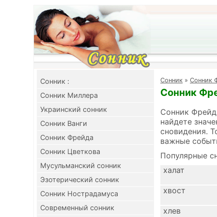
Cонник
»
Сонник 
Cонник :
Сонник Фре
Сонник Миллера
Украинский сонник
Сонник Фрейда
найдете значе
Сонник Ванги
сновидения. Т
Сонник Фрейда
важные событ
Сонник Цветкова
Популярные сн
Мусульманский сонник
халат
Эзотерический сонник
хвост
Сонник Нострадамуса
Современный сонник
хлев