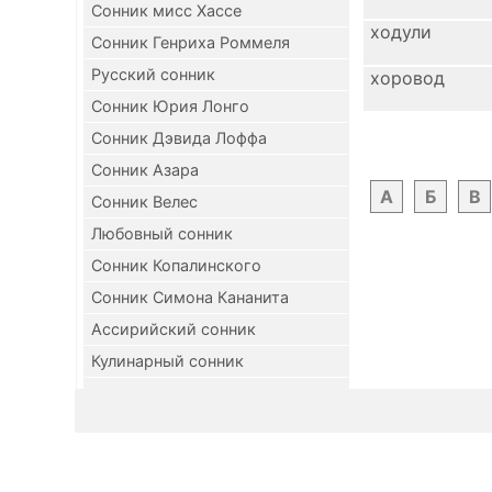
Сонник мисс Хассе
ходули
Сонник Генриха Роммеля
Русский сонник
хоровод
Сонник Юрия Лонго
Сонник Дэвида Лоффа
Сонник Азара
А
Б
В
Сонник Велес
Любовный сонник
Сонник Копалинского
Сонник Симона Кананита
Ассирийский сонник
Кулинарный сонник