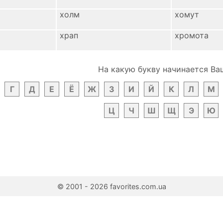
холм
хомут
храп
хромота
На какую букву начинается Ва
Г
Д
Е
Ё
Ж
З
И
Й
К
Л
М
Ц
Ч
Ш
Щ
Э
Ю
© 2001 - 2026 favorites.com.ua