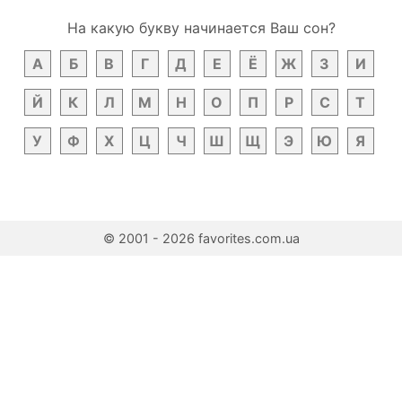
На какую букву начинается Ваш сон?
А
Б
В
Г
Д
Е
Ё
Ж
З
И
Й
К
Л
М
Н
О
П
Р
С
Т
У
Ф
Х
Ц
Ч
Ш
Щ
Э
Ю
Я
© 2001 - 2026 favorites.com.ua