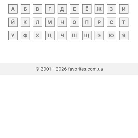
А
Б
В
Г
Д
Е
Ё
Ж
З
И
Й
К
Л
М
Н
О
П
Р
С
Т
У
Ф
Х
Ц
Ч
Ш
Щ
Э
Ю
Я
© 2001 - 2026 favorites.com.ua