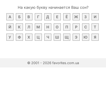
На какую букву начинается Ваш сон?
А
Б
В
Г
Д
Е
Ё
Ж
З
И
Й
К
Л
М
Н
О
П
Р
С
Т
У
Ф
Х
Ц
Ч
Ш
Щ
Э
Ю
Я
© 2001 - 2026 favorites.com.ua