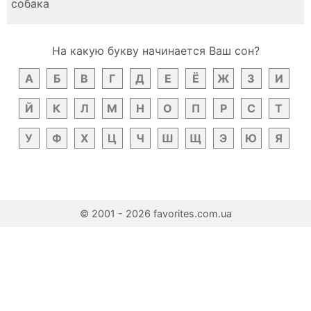
собака
На какую букву начинается Ваш сон?
А
Б
В
Г
Д
Е
Ё
Ж
З
И
Й
К
Л
М
Н
О
П
Р
С
Т
У
Ф
Х
Ц
Ч
Ш
Щ
Э
Ю
Я
© 2001 - 2026 favorites.com.ua