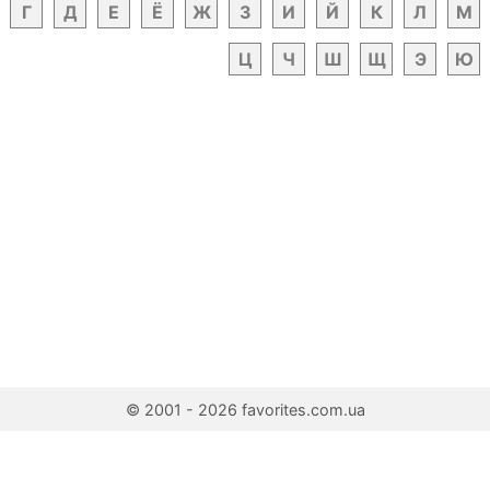
Г
Д
Е
Ё
Ж
З
И
Й
К
Л
М
Ц
Ч
Ш
Щ
Э
Ю
© 2001 - 2026 favorites.com.ua