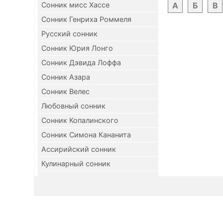
Сонник мисс Хассе
А
Б
В
Сонник Генриха Роммеля
Русский сонник
Сонник Юрия Лонго
Сонник Дэвида Лоффа
Сонник Азара
Сонник Велес
Любовный сонник
Сонник Копалинского
Сонник Симона Кананита
Ассирийский сонник
Кулинарный сонник