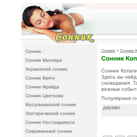
Cонник
»
Сонник 
Cонник :
Сонник Коп
Сонник Миллера
Украинский сонник
Сонник Копали
Здесь вы найд
Сонник Ванги
сновидения. Т
Сонник Фрейда
важные событ
Сонник Цветкова
Популярные сн
Мусульманский сонник
дерево
Эзотерический сонник
Сонник Нострадамуса
Современный сонник