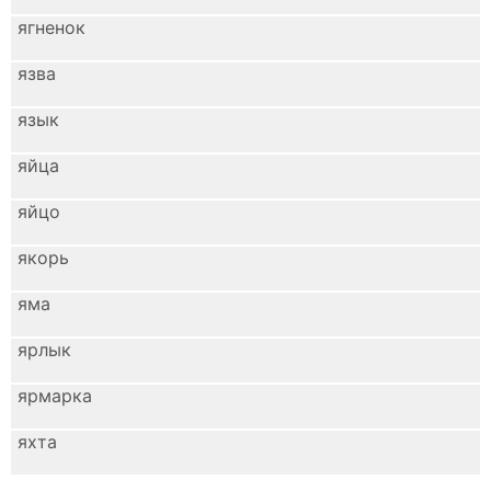
ягненок
язва
язык
яйца
яйцо
якорь
яма
ярлык
ярмарка
яхта