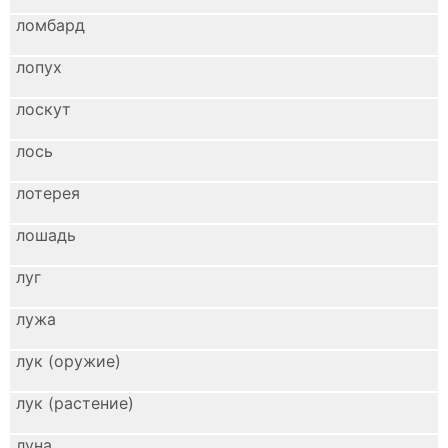
ломбард
лопух
лоскут
лось
лотерея
лошадь
луг
лужа
лук (оружие)
лук (растение)
луна