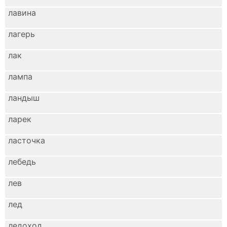
лавина
лагерь
лак
лампа
ландыш
ларек
ласточка
лебедь
лев
лед
ледоход