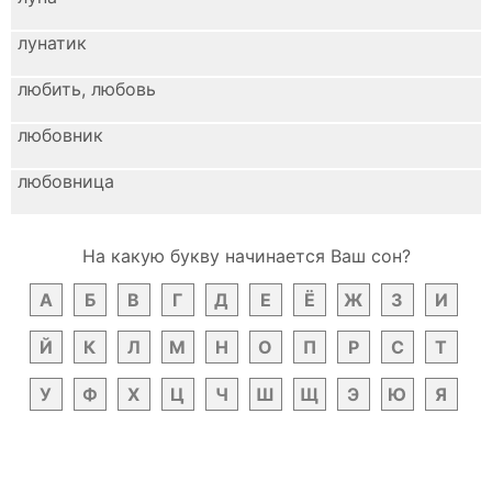
лунатик
любить, любовь
любовник
любовница
На какую букву начинается Ваш сон?
А
Б
В
Г
Д
Е
Ё
Ж
З
И
Й
К
Л
М
Н
О
П
Р
С
Т
У
Ф
Х
Ц
Ч
Ш
Щ
Э
Ю
Я