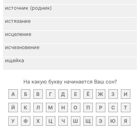
источник (родник)
истязание
исцеление
исчезновение
ищейка
На какую букву начинается Ваш сон?
А
Б
В
Г
Д
Е
Ё
Ж
З
И
Й
К
Л
М
Н
О
П
Р
С
Т
У
Ф
Х
Ц
Ч
Ш
Щ
Э
Ю
Я