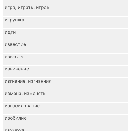
игра, играть, игрок
игрушка
идти
известие
известь
извинение
изгнание, изгнанник
измена, изменять
изнасилование
изобилие
изумруд