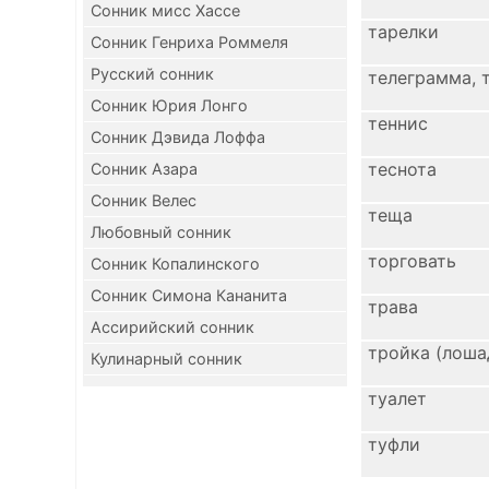
Сонник мисс Хассе
тарелки
Сонник Генриха Роммеля
Русский сонник
телеграмма, 
Сонник Юрия Лонго
теннис
Сонник Дэвида Лоффа
теснота
Сонник Азара
Сонник Велес
теща
Любовный сонник
торговать
Сонник Копалинского
Сонник Симона Кананита
трава
Ассирийский сонник
тройка (лоша
Кулинарный сонник
туалет
туфли