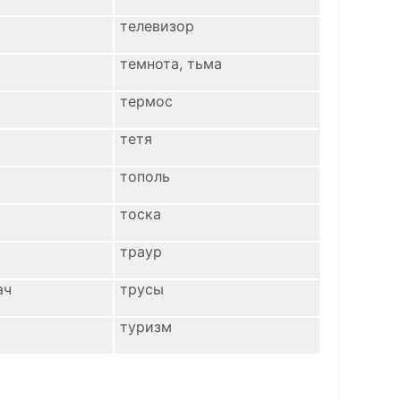
телевизор
темнота, тьма
термос
тетя
тополь
тоска
траур
ач
трусы
туризм