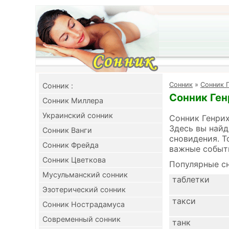
Cонник
»
Сонник 
Cонник :
Сонник Ген
Сонник Миллера
Украинский сонник
Сонник Генрих
Здесь вы найд
Сонник Ванги
сновидения. Т
Сонник Фрейда
важные событ
Сонник Цветкова
Популярные сн
Мусульманский сонник
таблетки
Эзотерический сонник
такси
Сонник Нострадамуса
Современный сонник
танк