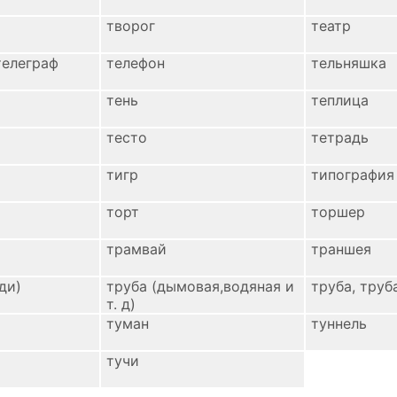
творог
театр
телеграф
телефон
тельняшка
тень
теплица
тесто
тетрадь
тигр
типография
торт
торшер
трамвай
траншея
ди)
труба (дымовая,водяная и
труба, труб
т. д)
туман
туннель
тучи