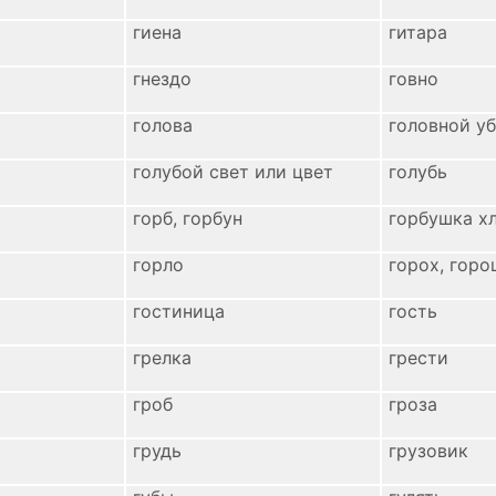
гиена
гитара
гнездо
говно
голова
головной у
голубой свет или цвет
голубь
горб, горбун
горбушка х
горло
горох, горо
гостиница
гость
грелка
грести
гроб
гроза
грудь
грузовик