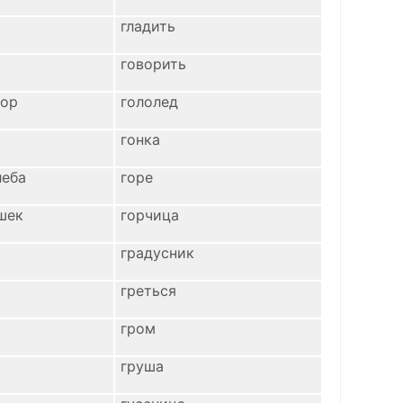
гладить
говорить
бор
гололед
гонка
леба
горе
шек
горчица
градусник
греться
гром
груша