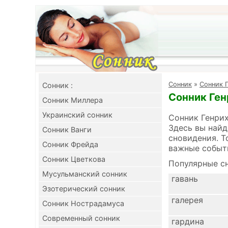
Cонник
»
Сонник 
Cонник :
Сонник Ген
Сонник Миллера
Украинский сонник
Сонник Генрих
Здесь вы найд
Сонник Ванги
сновидения. Т
Сонник Фрейда
важные событ
Сонник Цветкова
Популярные сн
Мусульманский сонник
гавань
Эзотерический сонник
галерея
Сонник Нострадамуса
Современный сонник
гардина