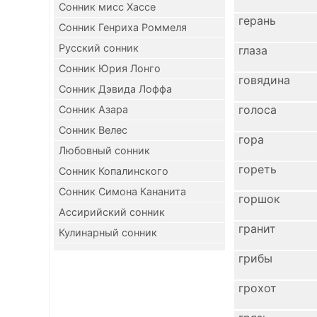
Сонник мисс Хассе
герань
Сонник Генриха Роммеля
Русский сонник
глаза
Сонник Юрия Лонго
говядина
Сонник Дэвида Лоффа
голоса
Сонник Азара
Сонник Велес
гора
Любовный сонник
гореть
Сонник Копалинского
Сонник Симона Кананита
горшок
Ассирийский сонник
гранит
Кулинарный сонник
грибы
грохот