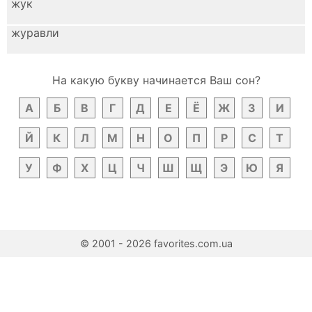
жук
журавли
На какую букву начинается Ваш сон?
А
Б
В
Г
Д
Е
Ё
Ж
З
И
Й
К
Л
М
Н
О
П
Р
С
Т
У
Ф
Х
Ц
Ч
Ш
Щ
Э
Ю
Я
© 2001 - 2026 favorites.com.ua