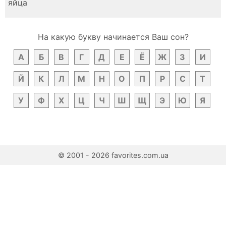
яйца
На какую букву начинается Ваш сон?
А
Б
В
Г
Д
Е
Ё
Ж
З
И
Й
К
Л
М
Н
О
П
Р
С
Т
У
Ф
Х
Ц
Ч
Ш
Щ
Э
Ю
Я
© 2001 - 2026 favorites.com.ua