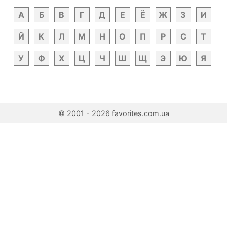
А
Б
В
Г
Д
Е
Ё
Ж
З
И
Й
К
Л
М
Н
О
П
Р
С
Т
У
Ф
Х
Ц
Ч
Ш
Щ
Э
Ю
Я
© 2001 - 2026 favorites.com.ua