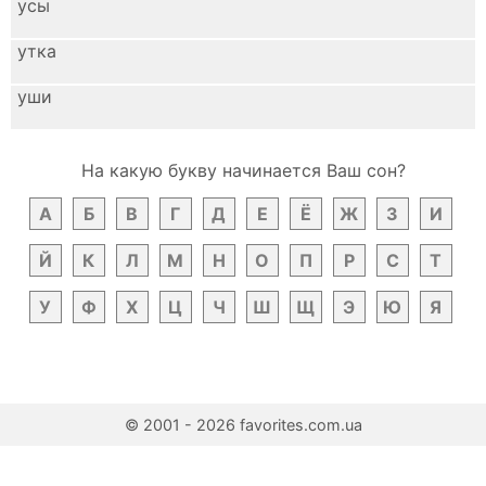
усы
утка
уши
На какую букву начинается Ваш сон?
А
Б
В
Г
Д
Е
Ё
Ж
З
И
Й
К
Л
М
Н
О
П
Р
С
Т
У
Ф
Х
Ц
Ч
Ш
Щ
Э
Ю
Я
© 2001 - 2026 favorites.com.ua