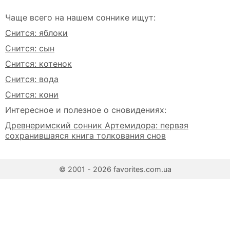
Чаще всего на нашем соннике ищут:
Снится: яблоки
Снится: сын
Снится: котенок
Снится: вода
Снится: кони
Интересное и полезное о сновидениях:
Древнеримский сонник Артемидора: первая
сохранившаяся книга толкования снов
© 2001 - 2026 favorites.com.ua