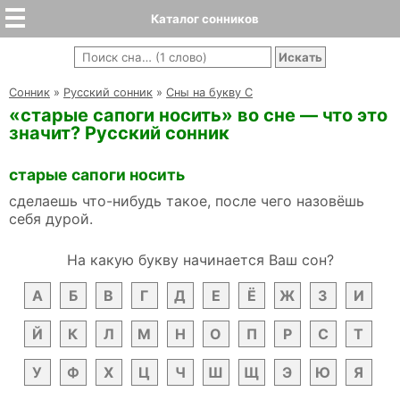
Каталог сонников
Cонник
»
Русский сонник
»
Сны на букву С
«старые сапоги носить» во сне — что это
значит? Русский сонник
старые сапоги носить
сделаешь что-нибудь такое, после чего назовёшь
себя дурой.
На какую букву начинается Ваш сон?
А
Б
В
Г
Д
Е
Ё
Ж
З
И
Й
К
Л
М
Н
О
П
Р
С
Т
У
Ф
Х
Ц
Ч
Ш
Щ
Э
Ю
Я